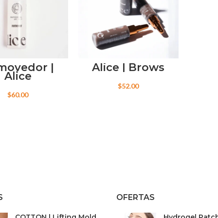
movedor |
Alice | Brows
Alice
$
52.00
$
60.00
S
OFERTAS
COTTON | Lifting Mold
Hydrogel Patch