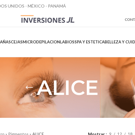
ADOS UNIDOS - MÉXICO - PANAMÁ
CONT
TAÑAS
CEJAS
MICRO
DEPILACION
LABIOS
SPA Y ESTETICA
BELLEZA Y CUIDA
ALICE
cro
»
Pigmentos
»
ALICE
Mostrar
9
12
18