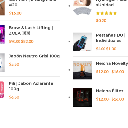
#20
xUnidad
$
16.00
$
0.20
Brow & Lash Lifting |
ZOLA ​🇺🇦​
Pestañas DU |
Individuales
El
El
$
82.00
$
90.00
precio
precio
El
El
$
1.00
$
4.00
original
actual
precio
precio
Jabón Neutro Grisi 100g
era:
es:
original
actual
Neicha Novelty
$
5.50
$90.00.
$82.00.
era:
es:
Ra
$
12.00
-
$
16.00
$4.00.
$1.00.
de
Pili | Jabón Aclarante
pr
100g
de
Neicha Élite+
$1
$
6.50
Ra
$
12.00
-
$
16.00
ha
de
$1
pr
de
$1