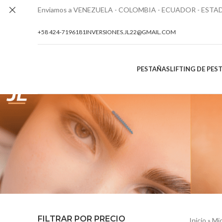
Enviamos a VENEZUELA - COLOMBIA - ECUADOR - EST
+58 424-7196181
INVERSIONES.JL22@GMAIL.COM
PESTAÑAS
LIFTING DE PES
FILTRAR POR PRECIO
Inicio
»
Mi