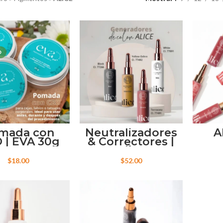
O
mada con
Neutralizadores
A
 | EVA 30g
& Correctores |
Alice
$
18.00
$
52.00