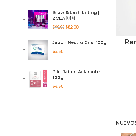
Brow & Lash Lifting |
ZOLA ​🇺🇦​
El
El
$
82.00
$
90.00
precio
precio
original
actual
Re
Jabón Neutro Grisi 100g
era:
es:
$
5.50
$90.00.
$82.00.
Pili | Jabón Aclarante
100g
$
6.50
NUEVO