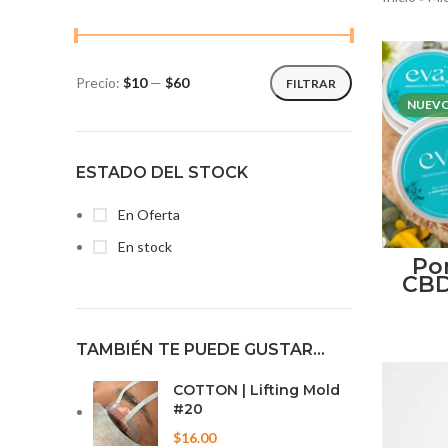
Precio:
$10
—
$60
FILTRAR
Precio
Precio
NUEV
mínimo
máximo
ESTADO DEL STOCK
En Oferta
En stock
Po
CBD
TAMBIÉN TE PUEDE GUSTAR…
COTTON | Lifting Mold
#20
$
16.00