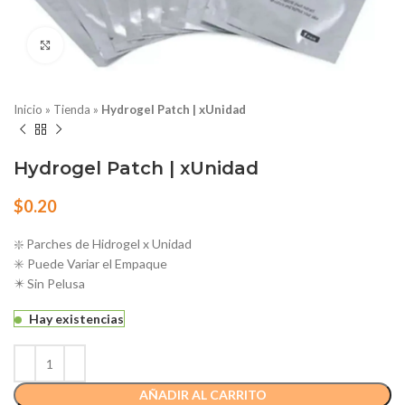
Haga Click para agrandar
Inicio
»
Tienda
»
Hydrogel Patch | xUnidad
Hydrogel Patch | xUnidad
$
0.20
❇️ ​​Parches de Hidrogel x Unidad
✳️​ Puede Variar el Empaque
✴️​ Sin Pelusa
Hay existencias
AÑADIR AL CARRITO