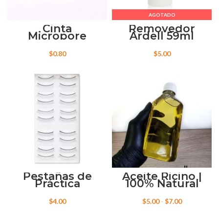
AGOTADO
Cinta
Removedor
Micropore
Ardell 59ml
$
0.80
$
5.00
Pestañas de
Aceite Ricino |
Práctica
100% Natural
Rango
$
4.00
$
5.00
-
$
7.00
de
precios: