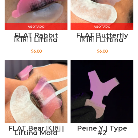
AGOTADO
AGOTADO
FLAT Rabbit
FLAT Butterfly
🇰🇷 | Lifting
🇰🇷 | Lifting
Mold
Mold
$
6.00
$
6.00
FLAT Bear 🇰🇷 |
Peine Y | Type
Lifting Mold
#2