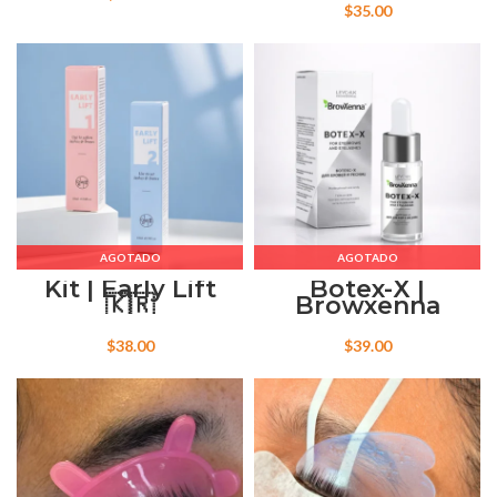
$
35.00
AGOTADO
AGOTADO
Kit | Early Lift
Botex-X |
🇰🇷
Browxenna
$
38.00
$
39.00