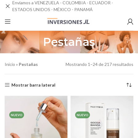
Enviamos a VENEZUELA - COLOMBIA - ECUADOR -
ESTADOS UNIDOS - MÉXICO - PANAMÁ
Pestañas
Or
Inicio
»
Pestañas
Mostrando 1–24 de 217 resultados
po
lo
úl
Mostrar barra lateral
NUEVO
NUEVO