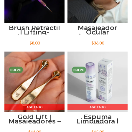
Brush Retráctil
Masajeador
| Lifting-
Ocular
Laminado
inteligente
$
8.00
$
36.00
NUEVO
NUEVO
AGOTADO
AGOTADO
Gold Lift |
Espuma
Masajeadores –
Limpiadora |
#JL
Yodi PMU
$
14.00
$
15.00