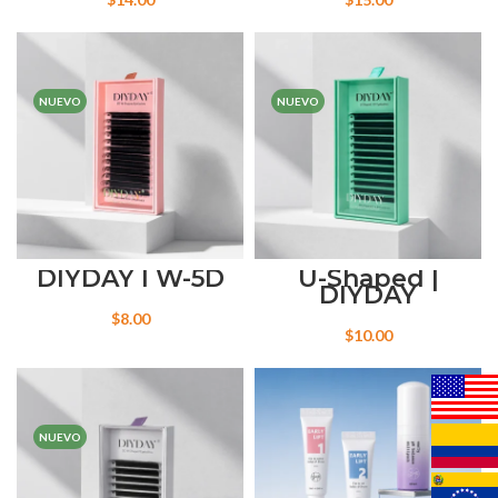
NUEVO
NUEVO
DIYDAY | W-5D
U-Shaped |
DIYDAY
$
8.00
$
10.00
NUEVO