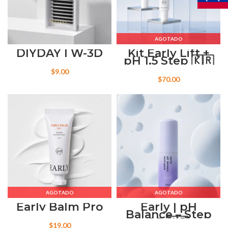
AGOTADO
DIYDAY | W-3D
Kit Early Lift +
pH 1.5 Step 🇰🇷
$
9.00
$
70.00
AGOTADO
AGOTADO
Early Balm Pro
Early | pH
Balance – Step
1.5 🇰🇷
$
19.00