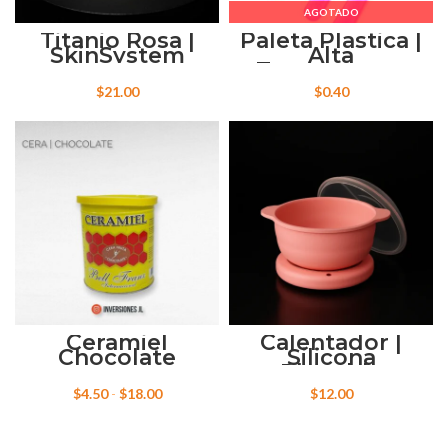
AGOTADO
Titanio Rosa |
Paleta Plastica |
SkinSystem
Alta
Temperatura
$
21.00
$
0.40
Ceramiel
Calentador |
Chocolate
Silicona
Plegable
Rango
$
4.50
-
$
18.00
$
12.00
de
precios:
desde