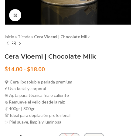
Haga Click para agrandar
Inicio
»
Tienda
»
Cera Vioemi | Chocolate Milk
Cera Vioemi | Chocolate Milk
Rango
$
14.00
-
$
18.00
de
precios:
💎 Cera liposoluble perlada premium
desde
⚡ Uso facial y corporal
$14.00
✳️ Apta para técnica fría o caliente
hasta
❇️ Remueve el vello desde la raíz
$18.00
❇️ 400gr | 800gr
💯 Ideal para depilación profesional
✨ Piel suave, limpia y luminosa